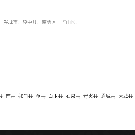
、兴城市、绥中县、南票区、连山区、
县
南县
祁门县
单县
白玉县
石泉县
岢岚县
通城县
大城县