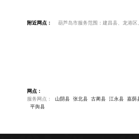
附近网点：
葫芦岛市服务范围：建昌县、龙港区
网点：
服务网点：
山阴县
张北县
古蔺县
江永县
嘉荫
平舆县