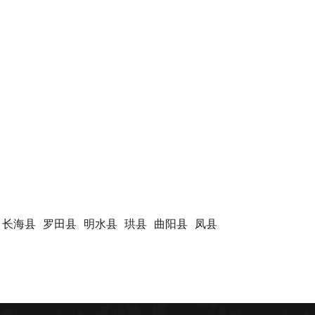
长海县
罗田县
明水县
珙县
曲阳县
凤县